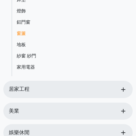
燈飾
鋁門窗
窗簾
地板
紗窗 紗門
家用電器
add
居家工程
add
美業
add
娛樂休閒