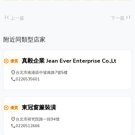
first_page
last_page
上一篇
下一篇
附近同類型店家
真毅企業 Jean Ever Enterprise Co.,Lt
award_star
優質
place
台北市南港區中坡南路7號5樓
phone
0226535601
東冠窗簾裝潢
award_star
優質
place
台北市研究院路一段94號
phone
0226512666