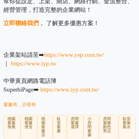
幫你從設定、上架、開店、網路行銷、金流整合、
經營管理，打造完整的企業網站！
立即聯絡我們
， 了解更多優惠方案！
企業架站請至➡️
https://www.yep.com.tw/
｜
https://www.iyp.tw
中華黃頁網路電話簿
SuperhiPage➡️
https://www.iyp.com.tw/
窗簾布、沙發布
桃園
桃園
桃
臥
房間
小
房間
臥室
窗簾
窗簾
園
室
窗簾
房
窗簾
窗簾
推薦
便宜
窗
窗
選擇
間
顏色
風水
簾
簾
窗
禁忌
店
簾