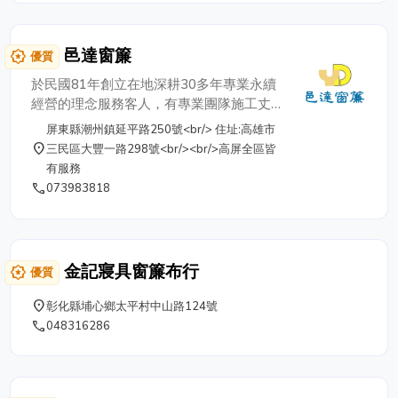
邑達窗簾
award_star
優質
於民國81年創立在地深耕30多年專業永續
經營的理念服務客人，有專業團隊施工丈
量，提供專業窗簾知識的建議、多年施工經
屏東縣潮州鎮延平路250號<br/> 住址:高雄市
驗服務且協助客戶打造符合理想溫馨跟藝術
place
三民區大豐一路298號<br/><br/>高屏全區皆
美窗簾相關產品，提供多樣化商品、完善的
有服務
售後服務。 居家品味與個人風格是生活中
phone
073983818
重要的養分，讓邑達窗簾展現傢飾布新潮流
開創造新視野。 長期以來我們秉持著專業
誠信的態度，讓客戶感受到邑達用心的執著
和努力。 ? 地址 屏東店：屏東縣潮州鎮延
金記寢具窗簾布行
award_star
優質
平路250號 ☎️TEL：+886 (08) 780-1622
高雄店：高雄市三民區大豐一路298號
place
彰化縣埔心鄉太平村中山路124號
☎️TEL：+886 (07) 398-3818
phone
048316286