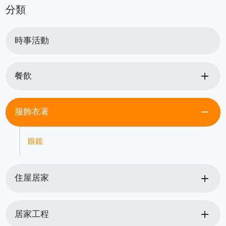
分類
時事活動
add
餐飲
remove
服飾衣著
眼鏡
add
住屋居家
add
居家工程