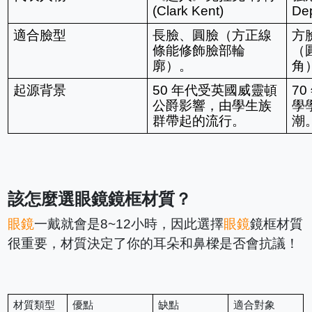
(Clark Kent)
De
適合臉型
長臉、圓臉（方正線
方
條能修飾臉部輪
（
廓）。
角
起源背景
50 年代受英國威靈頓
7
公爵影響，由學生族
學
群帶起的流行。
潮
該怎麼選眼鏡鏡框材質？
眼鏡
一戴就會是8~12小時，因此選擇
眼鏡
鏡框材質
很重要，材質決定了你的耳朵和鼻樑是否會抗議！
材質類型
優點
缺點
適合對象