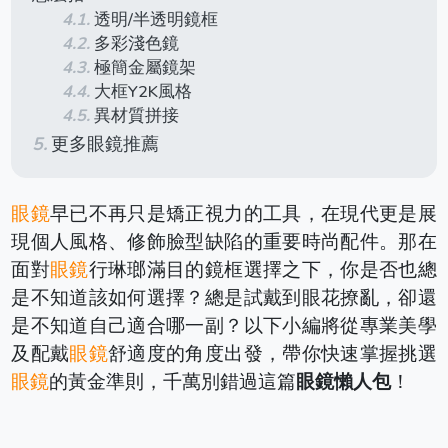
透明/半透明鏡框
多彩淺色鏡
極簡金屬鏡架
大框Y2K風格
異材質拼接
更多眼鏡推薦
眼鏡
早已不再只是矯正視力的工具，在現代更是展
現個人風格、修飾臉型缺陷的重要時尚配件。那在
面對
眼鏡
行琳瑯滿目的鏡框選擇之下，你是否也總
是不知道該如何選擇？總是試戴到眼花撩亂，卻還
是不知道自己適合哪一副？以下小編將從專業美學
及配戴
眼鏡
舒適度的角度出發，帶你快速掌握挑選
眼鏡
的黃金準則，千萬別錯過這篇
眼鏡懶人包
！