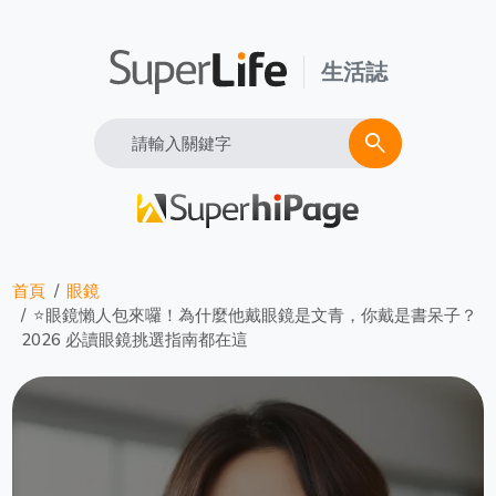
生活誌
Search
search
首頁
眼鏡
⭐眼鏡懶人包來囉！為什麼他戴眼鏡是文青，你戴是書呆子？
2026 必讀眼鏡挑選指南都在這