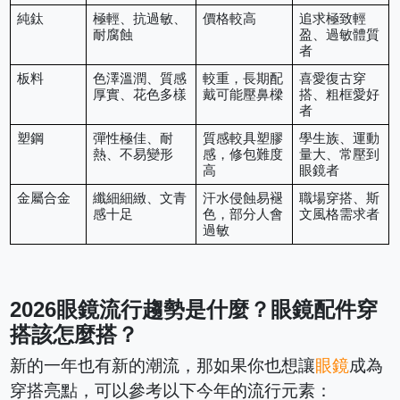
純鈦
極輕、抗過敏、
價格較高
追求極致輕
耐腐蝕
盈、過敏體質
者
板料
色澤溫潤、質感
較重，長期配
喜愛復古穿
厚實、花色多樣
戴可能壓鼻樑
搭、粗框愛好
者
塑鋼
彈性極佳、耐
質感較具塑膠
學生族、運動
熱、不易變形
感，修包難度
量大、常壓到
高
眼鏡者
金屬合金
纖細細緻、文青
汗水侵蝕易褪
職場穿搭、斯
感十足
色，部分人會
文風格需求者
過敏
2026眼鏡流行趨勢是什麼？眼鏡配件穿
搭該怎麼搭？
新的一年也有新的潮流，那如果你也想讓
眼鏡
成為
穿搭亮點，可以參考以下今年的流行元素：