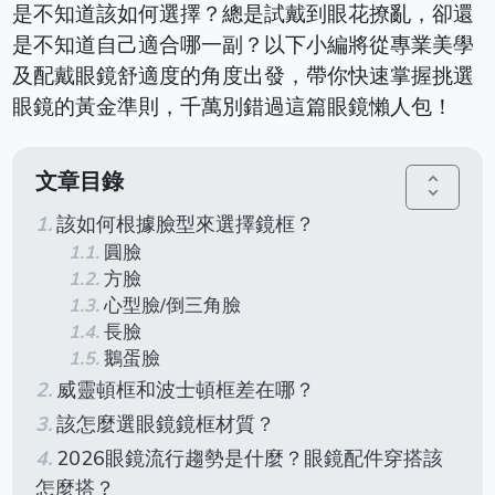
是不知道該如何選擇？總是試戴到眼花撩亂，卻還
是不知道自己適合哪一副？以下小編將從專業美學
及配戴眼鏡舒適度的角度出發，帶你快速掌握挑選
眼鏡的黃金準則，千萬別錯過這篇眼鏡懶人包！
文章目錄
unfold_more
該如何根據臉型來選擇鏡框？
圓臉
方臉
心型臉/倒三角臉
長臉
鵝蛋臉
威靈頓框和波士頓框差在哪？
該怎麼選眼鏡鏡框材質？
2026眼鏡流行趨勢是什麼？眼鏡配件穿搭該
怎麼搭？