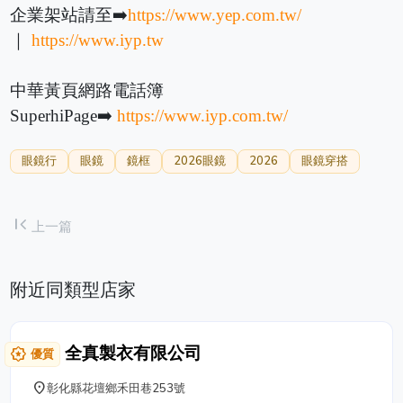
企業架站請至➡️
https://www.yep.com.tw/
｜
https://www.iyp.tw
中華黃頁網路電話簿
SuperhiPage➡️
https://www.iyp.com.tw/
眼鏡行
眼鏡
鏡框
2026眼鏡
2026
眼鏡穿搭
first_page
上一篇
附近同類型店家
全真製衣有限公司
award_star
優質
place
彰化縣花壇鄉禾田巷253號