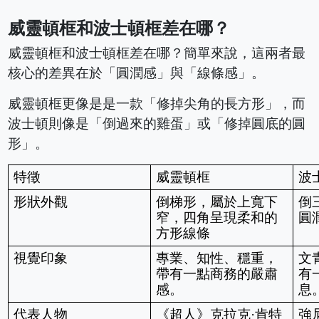
威靈頓框和波士頓框差在哪
？
威靈頓框和波士頓框差在哪？簡單來說，這兩者最
核心的差異在於「圓潤感」與「線條感」。
威靈頓框更像是是一款「修掉尖角的長方形」，而
波士頓則像是「倒過來的雞蛋」或「修掉圓底的圓
形」。
特徵
威靈頓框
波
形狀外觀
倒梯形，屬於上寬下
倒
窄，四角呈現柔和的
圓
方形線條
視覺印象
專業、知性、穩重，
文
帶有一點商務的嚴肅
有
感。
息
代表人物
《超人》克拉克·肯特 
強尼