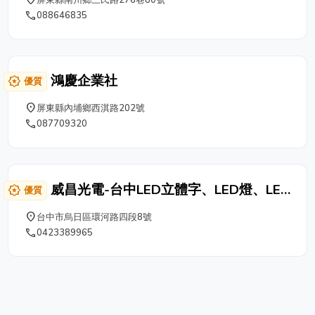
是單純的買賣，因為我們清楚知道買賣對生
phone
088646835
產者只是一次性的動作，對產業的發展是短
暫的。所以我們透過本身耕作在這塊土地向
下紮實的扎根，且透過資源的共享，進而讓
辛勞的香蕉生產者獲得更好的收益。 -專業
鴻慶企業社
award_star
優質
生產- 香蕉生產管理已歷經三個世代,超過50
年的歷史。 -產業升級- 國際香蕉公司Dole
place
屏東縣內埔鄉西淇路202號
合作歷錬,著重採收後處理及冷鏈控制。 -關
phone
087709320
懷在地- 組織在地生產者,整合行銷通路,利益
回饋生產端。 -安全種植- 生產安全可從餐
桌追溯到生產端的作物產品。 -安心產品-
從生產端開始聚焦供應給消費者安全的產
威昌光電-台中LED立體字、LED燈、LED
award_star
優質
品,農園擁有TGAP驗證及Global GAP 驗證
廣告招牌
中,包裝廠取得GMP、ISO22000&HACCP
place
台中市烏日區環河路四段8號
食品安全認證。
phone
0423389965