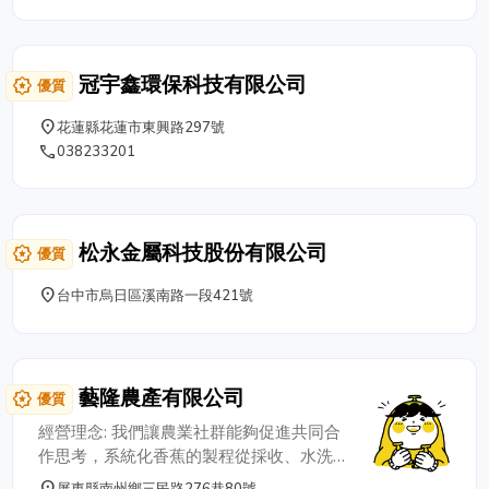
冠宇鑫環保科技有限公司
award_star
優質
place
花蓮縣花蓮市東興路297號
phone
038233201
松永金屬科技股份有限公司
award_star
優質
place
台中市烏日區溪南路一段421號
藝隆農產有限公司
award_star
優質
經營理念: 我們讓農業社群能夠促進共同合
作思考，系統化香蕉的製程從採收、水洗、
催熟、包裝一路到出貨。我們讓農產品不只
place
屏東縣南州鄉三民路276巷80號