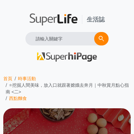
生活誌
Search
search
首頁
時事活動
⭐挖掘人間美味，放入口就跟著嫦娥去奔月｜中秋賞月點心指
南 <二>
西點麵食