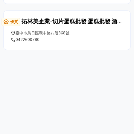
業。歡迎舊雨新知的顧客來到鹿港古蹟遊玩，探訪鹿港唯
一一級古蹟龍山寺後，順道來店奉茶，稍些休息。。 鄭
玉珍祖傳的手藝，糕餅在日據時代榮獲一等賞金牌生意興
拓林美企業-切片蛋糕批發,蛋糕批發,酒會
award_star
優質
旺，造成轟動，店舖陳設滿目的獎狀，顯出這段光榮的往
甜點,外燴點心,太古可口可樂飲料經銷商,
事。
place
臺中市烏日區環中路八段368號
杜老爺冰淇淋冰品飲料經銷商,霜淇淋機
phone
0422600780
買賣,霜淇淋機出租維修,冰品飲料原物料
供應商