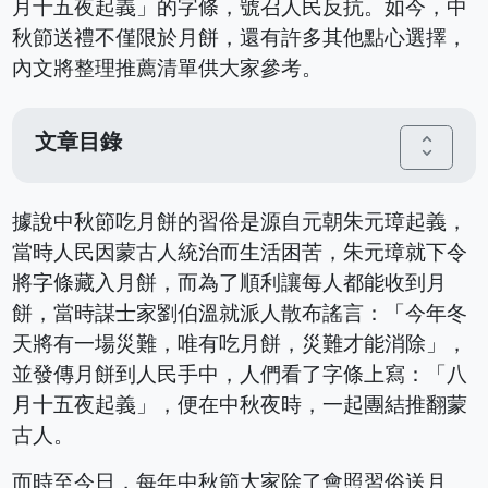
月十五夜起義」的字條，號召人民反抗。如今，中
秋節送禮不僅限於月餅，還有許多其他點心選擇，
內文將整理推薦清單供大家參考。
文章目錄
unfold_more
據說中秋節吃月餅的習俗是源自元朝朱元璋起義，
當時人民因蒙古人統治而生活困苦，朱元璋就下令
將字條藏入月餅，而為了順利讓每人都能收到月
餅，當時謀士家劉伯溫就派人散布謠言：「今年冬
天將有一場災難，唯有吃月餅，災難才能消除」，
並發傳月餅到人民手中，人們看了字條上寫：「八
月十五夜起義」，便在中秋夜時，一起團結推翻蒙
古人。
而時至今日，每年中秋節大家除了會照習俗送月