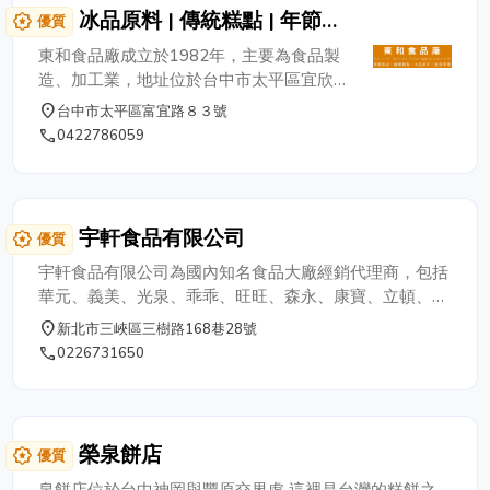
冰品原料 | 傳統糕點 | 年節食
award_star
優質
品-東和食品廠
東和食品廠成立於1982年，主要為食品製
造、加工業，地址位於台中市太平區宜欣里
富宜路83號，公司負責人為 謝青錠先生，
place
台中市太平區富宜路８３號
統一編號為 77764692。 專業製造-冰品原
phone
0422786059
料 | 傳統糕點 | 年節食品 專業製造~歡迎批
發零售 聯絡電話：04-22786059 手機：
0936-588772 謝青錠先生
宇軒食品有限公司
award_star
優質
宇軒食品有限公司為國內知名食品大廠經銷代理商，包括
華元、義美、光泉、乖乖、旺旺、森永、康寶、立頓、喆
喆品味、新光調理、立豐嘎嘎叫..等自創金太子系列雪耳
place
新北市三峽區三樹路168巷28號
飲、新竹炊粉、刀削麵、關廟麵、金太子鹽水意麵、辣椒
phone
0226731650
醬料、調味醬料等各式商品。貨色齊全。配合便捷的行銷
服務，贏得客戶的信賴與肯定 !
榮泉餅店
award_star
優質
泉餅店位於台中神岡與豐原交界處 這裡是台灣的糕餅之