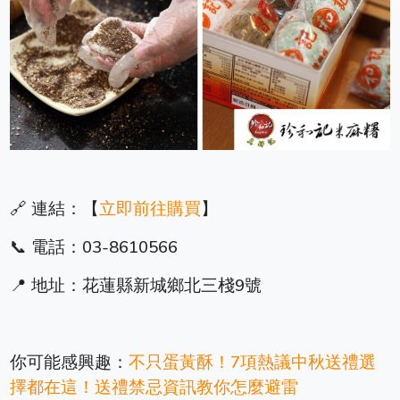
🔗 連結：【
立即前往購買
】
📞 電話：03-8610566
📍 地址：花蓮縣新城鄉北三棧9號
你可能感興趣：
不只蛋黃酥！7項熱議中秋送禮選
擇都在這！送禮禁忌資訊教你怎麼避雷