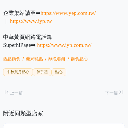
企業架站請至➡️
https://www.yep.com.tw/
｜
https://www.iyp.tw
中華黃頁網路電話簿
SuperhiPage➡️
https://www.iyp.com.tw/
西點麵食
糖果糕點
麵包糕餅
麵食點心
中秋賞月點心
伴手禮
點心
first_page
last_page
上一篇
下一篇
附近同類型店家