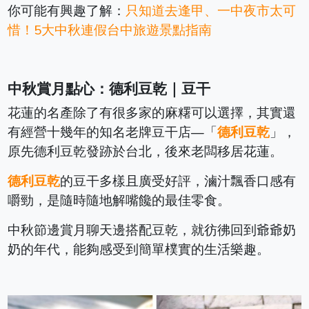
你可能有興趣了解：
只知道去逢甲、一中夜市太可
惜！5大中秋連假台中旅遊景點指南
中秋賞月點心：德利豆乾｜豆干
花蓮的名產除了有很多家的麻糬可以選擇，其實還
有經營十幾年的知名老牌豆干店—「
德利豆乾
」，
原先德利豆乾發跡於台北，後來老闆移居花蓮。
德利豆乾
的豆干多樣且廣受好評，滷汁飄香口感有
嚼勁，是隨時隨地解嘴饞的最佳零食。
中秋節邊賞月聊天邊搭配豆乾，就彷彿回到爺爺奶
奶的年代，能夠感受到簡單樸實的生活樂趣。