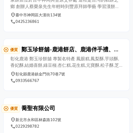
鄉 創辦人蔡榮泉先生年輕時到豐原拜師學藝 學習漢餅製
作 於西元1979年(民國68年)創立「榮泉餅店」 舊址在台
place
臺中市神岡區大漢街134號
中市神岡區豐社路118號 西元2012年(民國101年)遷至現
phone
0425236861
址 台中市神岡區大漢街134號 現已由第二代蔡堃豪、蔡
學鴻兄弟倆接手經營製作 傳承祖父與父親的精神，用心
製作糕餅，在地鄉親有口皆碑
鄭玉珍餅舖-鹿港餅店、鹿港伴手禮、中
award_star
優質
秋禮盒、結婚喜餅
彰化鹿港 鄭玉珍餅舖 專製名特產 鳳眼糕,鳳梨酥,芋頭酥,
香妃酥,結婚喜餅,綠豆椪,杏仁糕,花生糕,元寶酥,松子酥,芝
麻花生糖,龜苓膏 等各式糕點美食，可宅配送貨。 鄭玉珍
place
彰化縣鹿港鎮金門街70巷7號
創始於清光緒十三年（西元１８８７年） 光緒年間，鄭
phone
0933566767
槌支身渡海來台，帶著一身糕餅好手藝與鹿港黃姓商人合
作，成立「玉珍齋」餅舖，開創鹿港名產－糕餅茶點的新
天地。 後來因故拆夥，鄭槌在隔壁另開鄭玉珍餅舖，生
意興隆，遂奠定後來鄭玉珍名號，數年後...當時日據時
喬聖有限公司
award_star
優質
代，日本政府實施市區放正，拆除不見天街時，連鄭玉珍
餅舖的舖子也被拆成半空，在日本政府的施壓下，不得已
place
新北市永和區林森路102號
讓出剩餘產權，搬遷至原先的店址在中山路（不見天老
phone
0229298782
街），現今再遷於一級古蹟龍山寺廣場旁金山街，擴大營