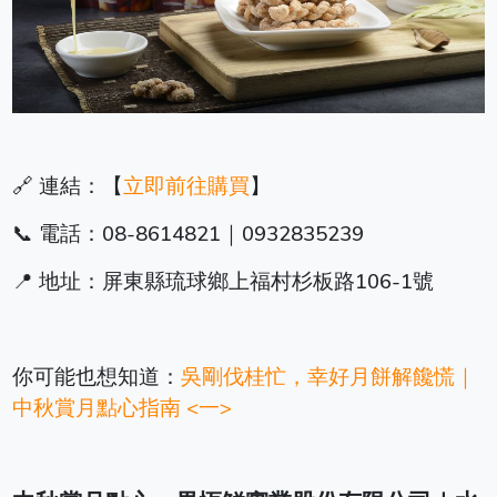
🔗 連結：【
立即前往購買
】
📞 電話：08-8614821｜0932835239
📍 地址：屏東縣琉球鄉上福村杉板路106-1號
你可能也想知道：
吳剛伐桂忙，幸好月餅解饞慌｜
中秋賞月點心指南 <一>