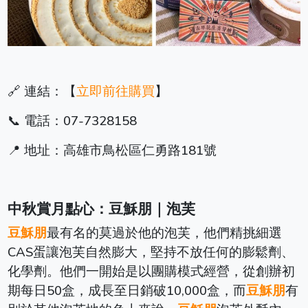
🔗 連結：【
立即前往購買
】
📞 電話：07-7328158
📍 地址：高雄市鳥松區仁勇路181號
中秋賞月點心：豆穌朋｜泡芙
豆穌朋
最有名的莫過於他的泡芙，他們精挑細選
CAS蛋讓泡芙自然膨大，堅持不放任何的膨鬆劑、
化學劑。他們一開始是以團購模式經營，從創辦初
期每日50盒，成長至日銷破10,000盒，而
豆穌朋
有