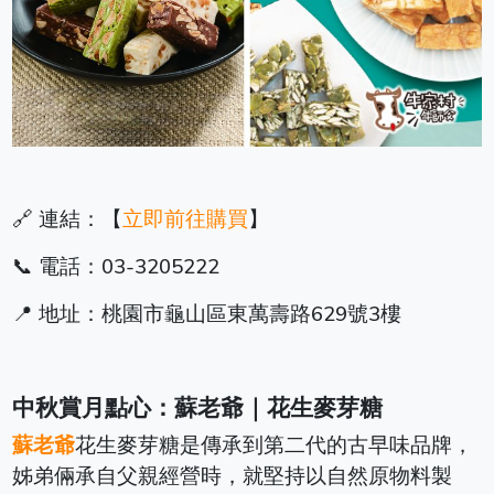
🔗 連結：【
立即前往購買
】
📞 電話：03-3205222
📍 地址：桃園市龜山區東萬壽路629號3樓
中秋賞月點心：蘇老爺｜花生麥芽糖
蘇老爺
花生麥芽糖是傳承到第二代的古早味品牌，
姊弟倆承自父親經營時，就堅持以自然原物料製